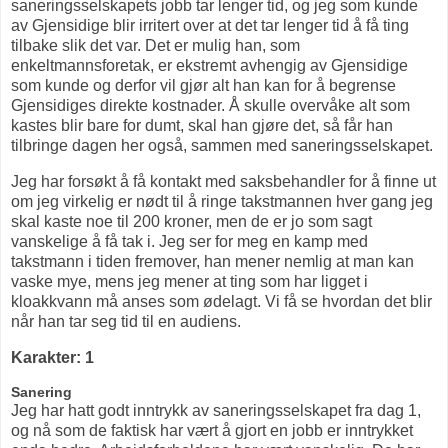
saneringsselskapets jobb tar lenger tid, og jeg som kunde
av Gjensidige blir irritert over at det tar lenger tid å få ting
tilbake slik det var. Det er mulig han, som
enkeltmannsforetak, er ekstremt avhengig av Gjensidige
som kunde og derfor vil gjør alt han kan for å begrense
Gjensidiges direkte kostnader. Å skulle overvåke alt som
kastes blir bare for dumt, skal han gjøre det, så får han
tilbringe dagen her også, sammen med saneringsselskapet.
Jeg har forsøkt å få kontakt med saksbehandler for å finne ut
om jeg virkelig er nødt til å ringe takstmannen hver gang jeg
skal kaste noe til 200 kroner, men de er jo som sagt
vanskelige å få tak i. Jeg ser for meg en kamp med
takstmann i tiden fremover, han mener nemlig at man kan
vaske mye, mens jeg mener at ting som har ligget i
kloakkvann må anses som ødelagt. Vi få se hvordan det blir
når han tar seg tid til en audiens.
Karakter: 1
Sanering
Jeg har hatt godt inntrykk av saneringsselskapet fra dag 1,
og nå som de faktisk har vært å gjort en jobb er inntrykket