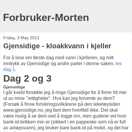
Forbruker-Morten
Friday, 3 May 2013
Gjensidige - kloakkvann i kjeller
For å lese om første dag med vann i kjelleren, og mitt
inntrykk av Gjensidige og andre parter i denne saken,
les
dag 1
.
Dag 2 og 3
Gjensidige
I går kveld forsøkte jeg å ringe Gjensidige for å finne litt mer
ut av mine "rettigheter". Hva kan jeg forvente av dem?
(Forsøk å finne forsikringsvilkårene på den leketøysiden
www.gjensidige.no, jeg fant dem hvertfall ikke. Det skal
være mulig å se dem ved å logge inn, men gudene vet hvor
bank-id-brikken min er (sikkert i en pappeske som nå er full
av avløpsvann), jeg bruker bare bank-id på mobil, og det har