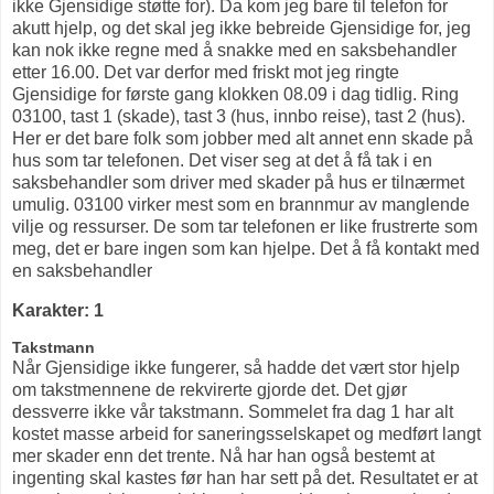
ikke Gjensidige støtte for). Da kom jeg bare til telefon for
akutt hjelp, og det skal jeg ikke bebreide Gjensidige for, jeg
kan nok ikke regne med å snakke med en saksbehandler
etter 16.00. Det var derfor med friskt mot jeg ringte
Gjensidige for første gang klokken 08.09 i dag tidlig. Ring
03100, tast 1 (skade), tast 3 (hus, innbo reise), tast 2 (hus).
Her er det bare folk som jobber med alt annet enn skade på
hus som tar telefonen. Det viser seg at det å få tak i en
saksbehandler som driver med skader på hus er tilnærmet
umulig. 03100 virker mest som en brannmur av manglende
vilje og ressurser. De som tar telefonen er like frustrerte som
meg, det er bare ingen som kan hjelpe. Det å få kontakt med
en saksbehandler
Karakter: 1
Takstmann
Når Gjensidige ikke fungerer, så hadde det vært stor hjelp
om takstmennene de rekvirerte gjorde det. Det gjør
dessverre ikke vår takstmann. Sommelet fra dag 1 har alt
kostet masse arbeid for saneringsselskapet og medført langt
mer skader enn det trente. Nå har han også bestemt at
ingenting skal kastes før han har sett på det. Resultatet er at