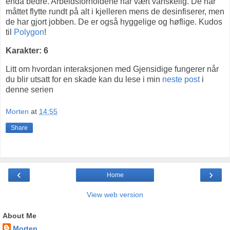
enda bedre. Arbeidsforholdene har vært vanskelig. De har
måttet flytte rundt på alt i kjelleren mens de desinfiserer, men
de har gjort jobben. De er også hyggelige og høflige. Kudos
til
Polygon
!
Karakter: 6
Litt om hvordan interaksjonen med Gjensidige fungerer når
du blir utsatt for en skade kan du lese i min
neste post
i
denne serien
Morten
at
14:55
Share
‹
›
Home
View web version
About Me
Morten